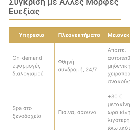
Σύγκριση με Άλλες Μορφές
Ευεξίας
Υπηρεσία
Πλεονεκτήματα
Μειονεκ
Απαιτεί
On-demand
αυτοπειθ
Φθηνή
εφαρμογές
μηδενικ
συνδρομή, 24/7
διαλογισμού
χειροπρ
ανακούφ
+30 €
μετακίνη
Spa στο
Πισίνα, σάουνα
ώρα κίν
ξενοδοχείο
λιγότερη
ιδιωτικό