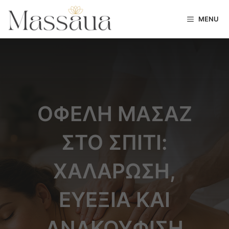
MENU
ΟΦΈΛΗ ΜΑΣΆΖ
ΣΤΟ ΣΠΊΤΙ:
ΧΑΛΆΡΩΣΗ,
ΕΥΕΞΊΑ ΚΑΙ
ΑΝΑΚΟΎΦΙΣΗ