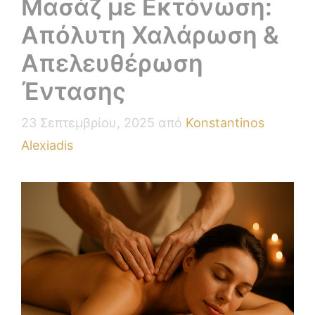
Μασάζ με Εκτόνωση:
Απόλυτη Χαλάρωση &
Απελευθέρωση
Έντασης
23 Σεπτεμβρίου, 2025
από
Konstantinos
Alexiadis