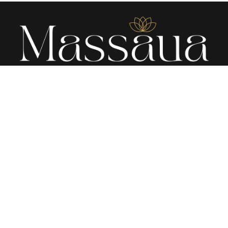
Εργάσου στη
Καλέστε μας
Massaua
+30 6936 758 474
Πολιτική
Απορρήτου
Καλέστε μας
+30 2111 195 346