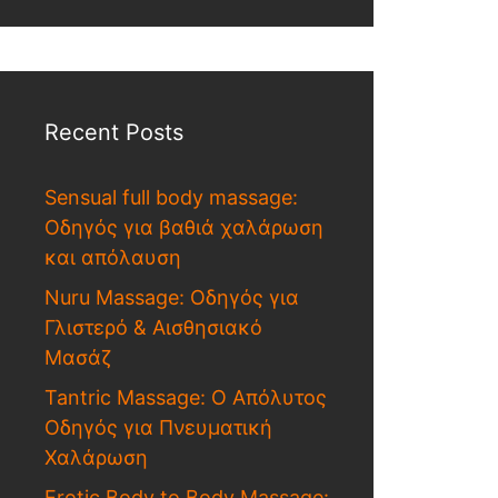
Recent Posts
Sensual full body massage:
Οδηγός για βαθιά χαλάρωση
και απόλαυση
Nuru Massage: Οδηγός για
Γλιστερό & Αισθησιακό
Μασάζ
Tantric Massage: Ο Απόλυτος
Οδηγός για Πνευματική
Χαλάρωση
Erotic Body to Body Massage: