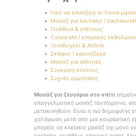
Γιατί να επιλέξεις in-home μασ
Μασάζ για bachelor / bacheloret
Γενέθλια & επέτειος
Corporate / εταιρικές εκδηλώσε
Ξενοδοχείο & Airbnb
Σκάφος / κρουαζιέρα
Μασάζ για αθλητές
Σύγκριση κόστους
Συχνές ερωτήσεις
Μασάζ για ζευγάρια στο σπίτι
σημαίν
επαγγελματικό μασάζ ταυτόχρονα, στον
μετακινηθούν. Είναι η πιο δημοφιλής 
χαλάρωση μετά από μια κουραστική εβ
μπορείς να κλείσεις μασάζ όχι μόνο για
bachelor, γενέθλια, εταιρικό event, ξ