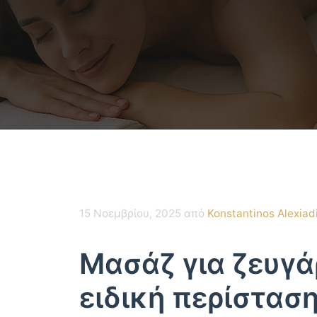
15 Νοεμβρίου, 2025
από
Konstantinos Alexiad
Μασάζ για ζευγάρ
ειδική περίστασ