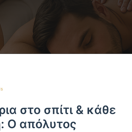
is
ια στο σπίτι & κάθε
η: Ο απόλυτος