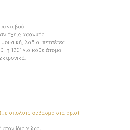
 ραντεβού.
αν έχεις ασανσέρ.
μουσική, λάδια, πετσέτες.
90΄ ή 120΄ για κάθε άτομο.
εκτρονικά.
 (με απόλυτο σεβασμό στα όρια)
 στον ίδιο χώρο.