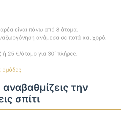
παρέα είναι πάνω από 8 άτομα.
αναζωογόνηση ανάμεσα σε ποτά και χορό.
ζ ή 25 €/άτομο για 30΄ πλήρες.
α ομάδες
: αναβαθμίζεις την
ις σπίτι