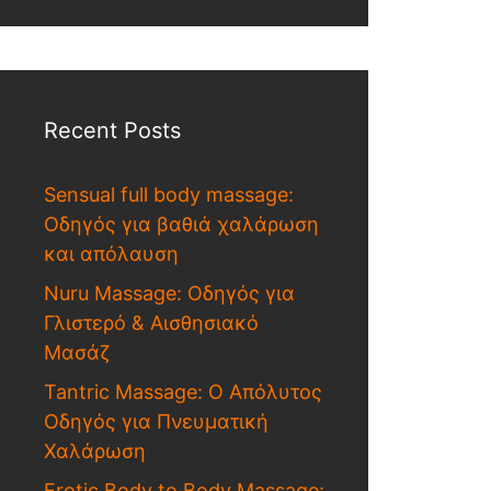
Recent Posts
Sensual full body massage:
Οδηγός για βαθιά χαλάρωση
και απόλαυση
Nuru Massage: Οδηγός για
Γλιστερό & Αισθησιακό
Μασάζ
Tantric Massage: Ο Απόλυτος
Οδηγός για Πνευματική
Χαλάρωση
Erotic Body to Body Massage: