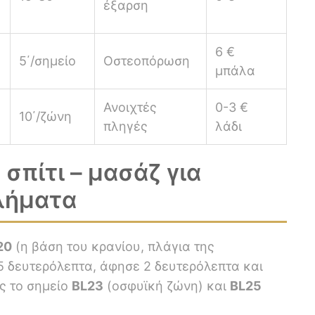
έξαρση
6 €
5΄/σημείο
Οστεοπόρωση
μπάλα
Ανοιχτές
0-3 €
10΄/ζώνη
πληγές
λάδι
 σπίτι – μασάζ για
λήματα
20
(η βάση του κρανίου, πλάγια της
 5 δευτερόλεπτα, άφησε 2 δευτερόλεπτα και
ς το σημείο
BL23
(οσφυϊκή ζώνη) και
BL25