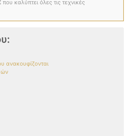
€
που καλύπτει όλες τις τεχνικές
υ:
υ ανακουφίζονται
κών