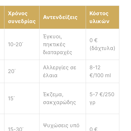
Χρόνος
Κόστος
Αντενδείξεις
συνεδρίας
υλικών
Έγκυοι,
0 €
10-20΄
πηκτικές
(δάχτυλα)
διαταραχές
Αλλεργίες σε
8-12
20΄
έλαια
€/100 ml
Έκζεμα,
5-7 €/250
15΄
σακχαρώδης
γρ
Ψυχώσεις υπό
15-30΄
0 €