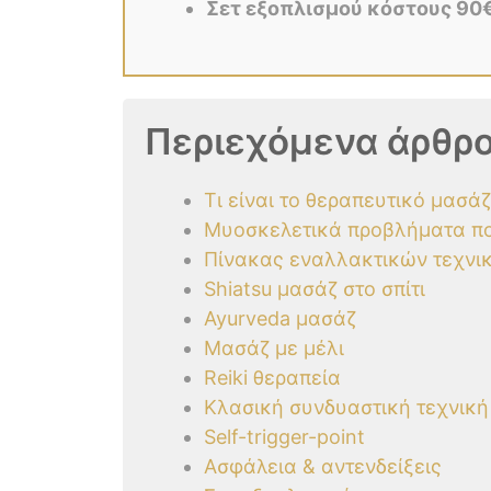
Σετ εξοπλισμού κόστους 90
Περιεχόμενα άρθρο
Τι είναι το θεραπευτικό μασάζ
Μυοσκελετικά προβλήματα πο
Πίνακας εναλλακτικών τεχνι
Shiatsu μασάζ στο σπίτι
Ayurveda μασάζ
Μασάζ με μέλι
Reiki θεραπεία
Κλασική συνδυαστική τεχνική
Self-trigger-point
Ασφάλεια & αντενδείξεις