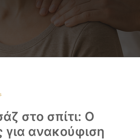
s
άζ στο σπίτι: Ο
 για ανακούφιση