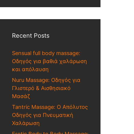
Recent Posts
Sensual full body massage:
Οδηγός για βαθιά χαλάρωση
και απόλαυση
Nuru Massage: Οδηγός για
Γλιστερό & Αισθησιακό
Μασάζ
Tantric Massage: Ο Απόλυτος
Οδηγός για Πνευματική
Χαλάρωση
Erotic Body to Body Massage: