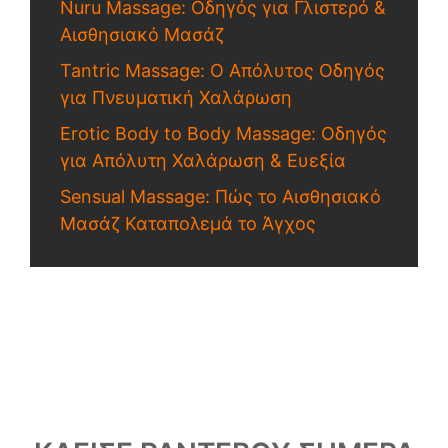
Nuru Massage: Οδηγός για Γλιστερό &
Αισθησιακό Μασάζ
Tantric Massage: Ο Απόλυτος Οδηγός
για Πνευματική Χαλάρωση
Erotic Body to Body Massage: Οδηγός
για Απόλυτη Χαλάρωση & Ευεξία
Sensual Massage: Πώς το Αισθησιακό
Μασάζ Καταπολεμά το Άγχος