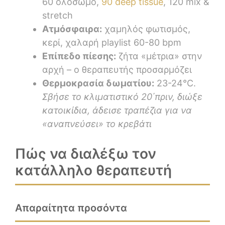
60΄ολόσωμο,
90΄deep tissue
, 120΄mix &
stretch
Ατμόσφαιρα:
χαμηλός φωτισμός,
κερί, χαλαρή playlist 60-80 bpm
Επίπεδο πίεσης:
ζήτα «μέτρια» στην
αρχή – ο θεραπευτής προσαρμόζει
Θερμοκρασία δωματίου:
23-24°C.
Σβήσε το κλιματιστικό 20΄πριν, διώξε
κατοικίδια, άδεισε τραπέζια για να
«αναπνεύσει» το κρεβάτι
Πώς να διαλέξω τον
κατάλληλο θεραπευτή
Απαραίτητα προσόντα